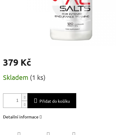
379 Kč
Měrná
Skladem
(
1 ks
)
cena:
Přidat do košíku
Detailní informace