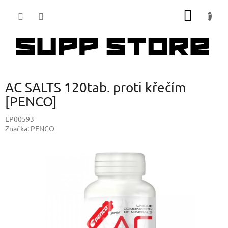
Přejít
NÁKUP
na
obsah
KOŠÍK
AC SALTS 120tab. proti křečím
[PENCO]
EP00593
Značka:
PENCO