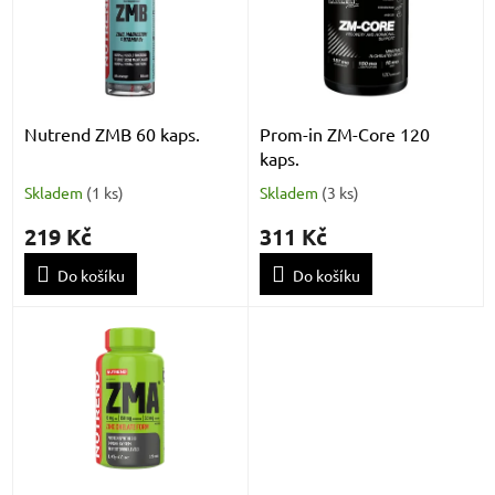
k
i
t
s
ů
p
r
o
d
Nutrend ZMB 60 kaps.
Prom-in ZM-Core 120
u
kaps.
k
Skladem
(
1 ks
)
Skladem
(
3 ks
)
t
ů
219 Kč
311 Kč
Do košíku
Do košíku