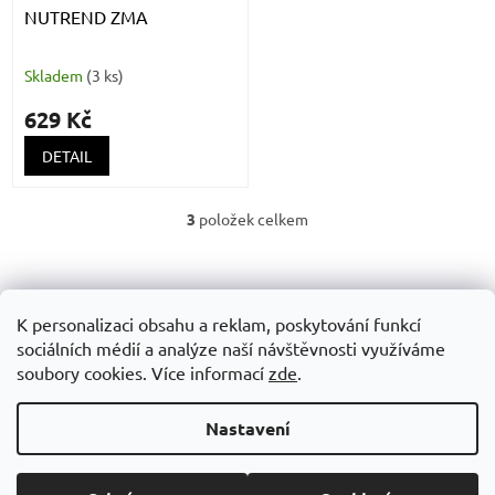
NUTREND ZMA
Skladem
(
3 ks
)
629 Kč
DETAIL
3
položek celkem
O
v
Z
l
á
á
Obchodní podminky
GDPR
d
p
K personalizaci obsahu a reklam, poskytování funkcí
a
a
sociálních médií a analýze naší návštěvnosti využíváme
c
t
soubory cookies. Více informací
zde
.
í
í
p
Vytvořil Shoptet
r
Nastavení
v
k
y
Copyright 2026
SUPP STORE
. Všechna práva vyhrazena.
Upravit