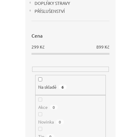
DOPLŇKY STRAVY
PŘÍSLUŠENSTVÍ
Gym
Cena
299
Kč
899
Kč
2
od
Na skladě
6
Akce
0
Novinka
0
Tip
0