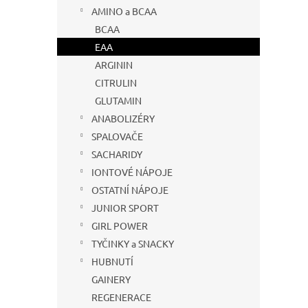
s
o
n
AMINO a BCAA
p
d
e
r
u
BCAA
l
o
k
EAA
d
t
ARGININ
u
ů
CITRULIN
Vilga
k
GLUTAMIN
t
ANABOLIZÉRY
ů
SPALOVAČE
SACHARIDY
399
IONTOVÉ NÁPOJE
OSTATNÍ NÁPOJE
JUNIOR SPORT
GIRL POWER
TYČINKY a SNACKY
HUBNUTÍ
GAINERY
REGENERACE