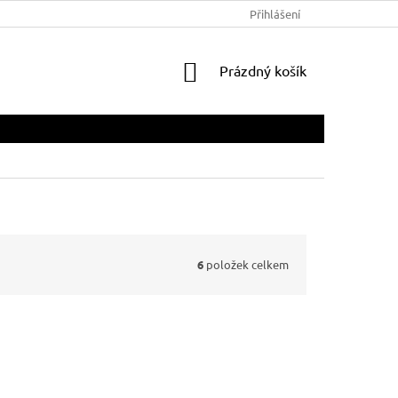
Přihlášení
NÁKUPNÍ
Prázdný košík
KOŠÍK
6
položek celkem