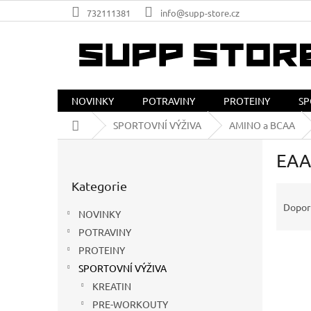
Přejít
732111381
info@supp-store.cz
na
obsah
NOVINKY
POTRAVINY
PROTEINY
SP
Domů
SPORTOVNÍ VÝŽIVA
AMINO a BCAA
P
EAA
o
Přeskočit
s
Kategorie
kategorie
Ř
t
a
r
Dopor
NOVINKY
z
a
POTRAVINY
e
n
V
n
PROTEINY
n
ý
í
í
SPORTOVNÍ VÝŽIVA
p
p
p
KREATIN
i
r
a
PRE-WORKOUTY