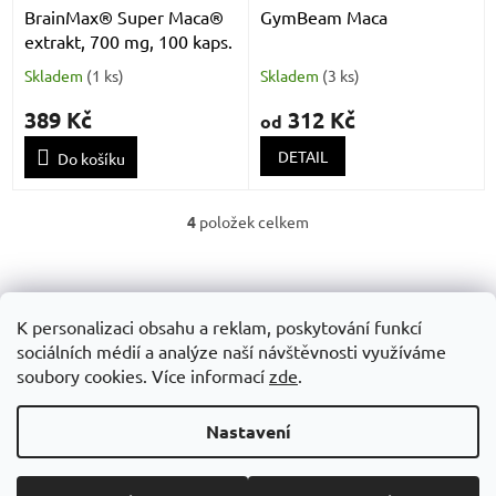
BrainMax® Super Maca®
GymBeam Maca
extrakt, 700 mg, 100 kaps.
Skladem
(
1 ks
)
Skladem
(
3 ks
)
389 Kč
312 Kč
od
DETAIL
Do košíku
4
položek celkem
O
v
Z
l
á
á
Obchodní podminky
GDPR
d
p
K personalizaci obsahu a reklam, poskytování funkcí
a
a
sociálních médií a analýze naší návštěvnosti využíváme
c
t
soubory cookies. Více informací
zde
.
í
í
p
Vytvořil Shoptet
r
Nastavení
v
k
y
Copyright 2026
SUPP STORE
. Všechna práva vyhrazena.
Upravit