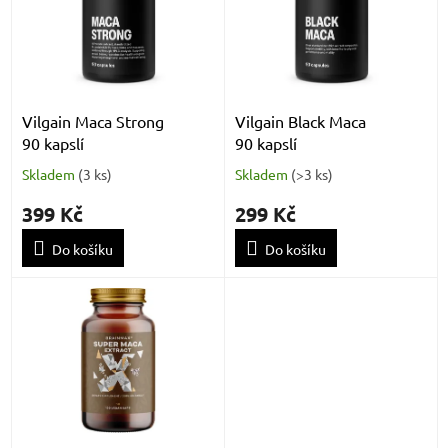
k
i
t
s
ů
p
r
o
d
Vilgain Maca Strong
Vilgain Black Maca
u
90 kapslí
90 kapslí
k
Skladem
(
3 ks
)
Skladem
(
>3 ks
)
t
ů
399 Kč
299 Kč
Do košíku
Do košíku