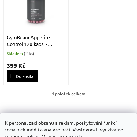
k
i
t
s
ů
p
r
o
d
GymBeam Appetite
u
Control 120 kaps. -
k
BeastPink
Skladem
(
2 ks
)
t
ů
399 Kč
Do košíku
1
položek celkem
O
v
Z
l
á
á
Obchodní podminky
GDPR
d
p
K personalizaci obsahu a reklam, poskytování funkcí
a
a
sociálních médií a analýze naší návštěvnosti využíváme
c
t
soubory cookies. Více informací
zde
.
í