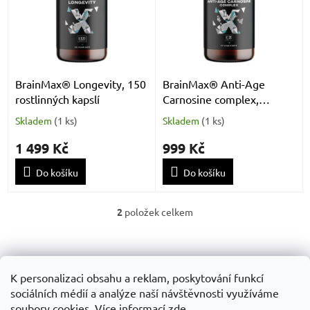
k
i
t
s
ů
p
r
o
d
BrainMax® Longevity, 150
BrainMax® Anti-Age
u
rostlinných kapslí
Carnosine complex,
k
karnosin komplex, 60
Skladem
(
1 ks
)
Skladem
(
1 ks
)
t
kapslí
ů
1 499 Kč
999 Kč
Do košíku
Do košíku
2
položek celkem
O
v
Z
l
á
á
Obchodní podminky
GDPR
d
p
K personalizaci obsahu a reklam, poskytování funkcí
a
a
sociálních médií a analýze naší návštěvnosti využíváme
c
t
soubory cookies. Více informací
zde
.
í