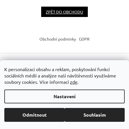
ZPĚT DO OBCHODU
Z
á
Obchodní podminky
GDPR
p
a
t
í
Vytvořil Shoptet
K personalizaci obsahu a reklam, poskytování funkcí
sociálních médií a analýze naší návštěvnosti využíváme
soubory cookies. Více informací
zde
.
Copyright 2026
SUPP STORE
. Všechna práva vyhrazena.
Upravit
nastavení cookies
Nastavení
Odmítnout
Souhlasím