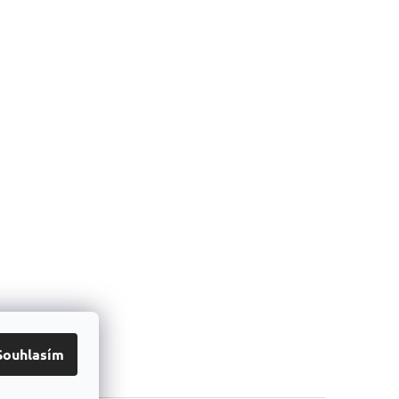
ím
dem
(
1 ks
)
 košíku
Souhlasím