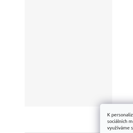
NUTR
299
Z
K personaliz
á
sociálních m
p
využíváme s
a