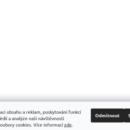
END Salt Caps 120 kapslí
AC SALTS 120tab. proti křeč
[PENCO]
Skladem
(
1 ks
)
Skla
 Kč
379 Kč
Do košíku
Do
O
v
l
aci obsahu a reklam, poskytování funkcí
á
Odmítnout
Obchodní podminky
GDPR
édií a analýze naší návštěvnosti
d
oubory cookies. Více informací
zde
.
a