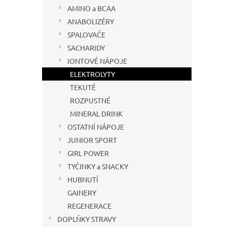
s
o
n
AMINO a BCAA
p
d
e
r
u
ANABOLIZÉRY
l
o
k
SPALOVAČE
d
t
SACHARIDY
u
ů
IONTOVÉ NÁPOJE
Vilga
k
ELEKTROLYTY
500 
t
TEKUTÉ
ů
ROZPUSTNÉ
MINERAL DRINK
49 
OSTATNÍ NÁPOJE
JUNIOR SPORT
GIRL POWER
TYČINKY a SNACKY
HUBNUTÍ
GAINERY
REGENERACE
DOPLŇKY STRAVY