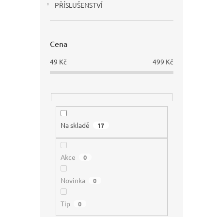
PŘÍSLUŠENSTVÍ
Vilga
(10 x 
Cena
49
Kč
499
Kč
249
Na skladě
17
Akce
0
Novinka
0
Vilga
Tip
0
320 