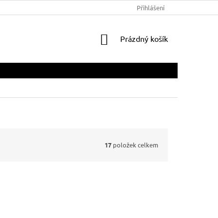
Přihlášení
NÁKUPNÍ
Prázdný košík
KOŠÍK
17
položek celkem