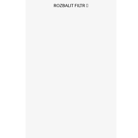
ROZBALIT FILTR
399
Vilga
limo
399