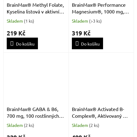
BrainMax® Methyl Folate,
BrainMax® Performance
Kyselina listová v aktivní
Magnesium®, 1000 mg,
formě, 400 mcg, 50
Hořčík 200 mg + Vitamín
Skladem
(
1 ks
)
Skladem
(
>3 ks
)
rostlinných kapslí
B6 P5P, 50 rostlinných
kapslí
219 Kč
319 Kč
Do košíku
Do košíku
BrainMax® GABA & B6,
BrainMax® Activated B-
700 mg, 100 rostlinných
Complex®, Aktivovaný B
kapslí
Komplex, 90 rostlinných
Skladem
(
2 ks
)
Skladem
(
2 ks
)
kapslí