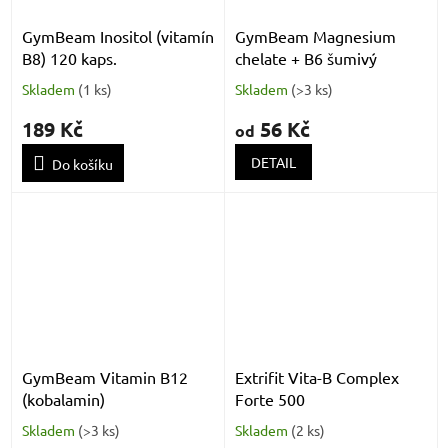
GymBeam Inositol (vitamín
GymBeam Magnesium
B8) 120 kaps.
chelate + B6 šumivý
Skladem
(
1 ks
)
Skladem
(
>3 ks
)
189 Kč
56 Kč
od
DETAIL
Do košíku
GymBeam Vitamin B12
Extrifit Vita-B Complex
(kobalamin)
Forte 500
Skladem
(
>3 ks
)
Skladem
(
2 ks
)