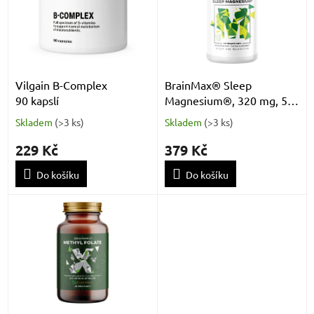
k
i
t
s
ů
p
r
o
d
Vilgain B-Complex
BrainMax® Sleep
u
90 kapslí
Magnesium®, 320 mg, 50
k
rostlinných kapslí (Hořčík,
Skladem
(
>3 ks
)
Skladem
(
>3 ks
)
t
GABA, L-theanin, Vitamín
ů
B6, šťáva z višně)
229 Kč
379 Kč
Do košíku
Do košíku