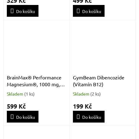
329 Kč
499 Kč
Do košíku
Do košíku
BrainMax® Performance
GymBeam Dibencozide
Magnesium®, 1000 mg,
(Vitamín B12)
Hořčík 200 mg + Vitamín
Skladem
(
1 ks
)
Skladem
(
2 ks
)
B6 P5P, 100 vegan kapslí
599 Kč
199 Kč
Do košíku
Do košíku