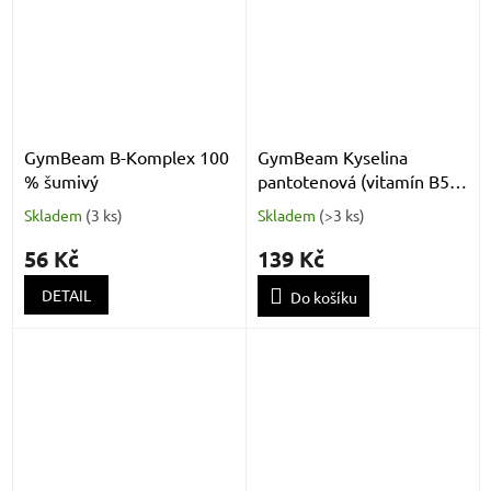
GymBeam B-Komplex 100
GymBeam Kyselina
% šumivý
pantotenová (vitamín B5)
60 kaps.
Skladem
(
3 ks
)
Skladem
(
>3 ks
)
56 Kč
139 Kč
DETAIL
Do košíku