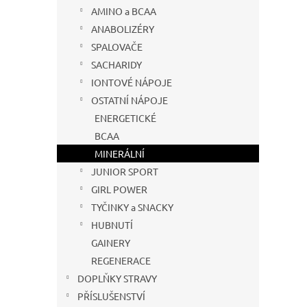
s
o
n
AMINO a BCAA
p
d
e
r
u
ANABOLIZÉRY
l
o
k
SPALOVAČE
d
t
SACHARIDY
u
ů
IONTOVÉ NÁPOJE
VINC
k
OSTATNÍ NÁPOJE
t
ENERGETICKÉ
ů
BCAA
MINERÁLNÍ
39 
JUNIOR SPORT
GIRL POWER
TYČINKY a SNACKY
HUBNUTÍ
GAINERY
REGENERACE
DOPLŇKY STRAVY
PŘÍSLUŠENSTVÍ