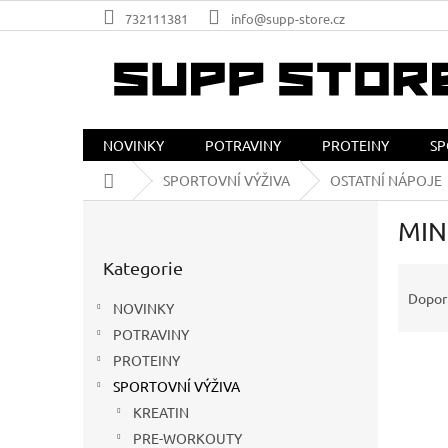
Přejít
732111381
info@supp-store.cz
na
obsah
NOVINKY
POTRAVINY
PROTEINY
SP
Domů
SPORTOVNÍ VÝŽIVA
OSTATNÍ NÁPOJE
P
MIN
o
Přeskočit
s
Kategorie
kategorie
Ř
t
a
r
Dopor
NOVINKY
z
a
POTRAVINY
e
n
V
n
PROTEINY
n
ý
í
í
SPORTOVNÍ VÝŽIVA
p
p
p
KREATIN
i
r
a
PRE-WORKOUTY