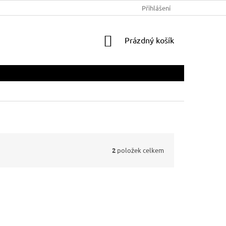
Přihlášení
NÁKUPNÍ
Prázdný košík
KOŠÍK
2
položek celkem