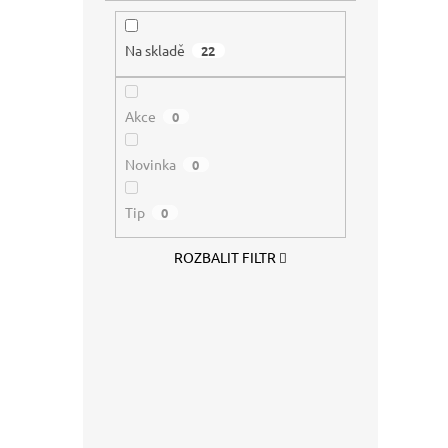
Vilga
Na skladě
22
Akce
0
149
Novinka
0
Tip
0
ROZBALIT FILTR
PENC