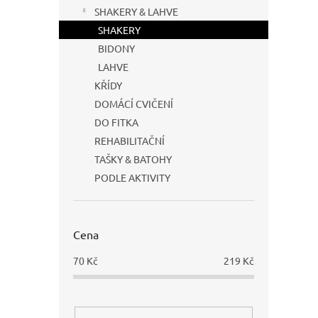
s
o
n
SHAKERY & LAHVE
p
d
e
r
u
SHAKERY
l
o
k
BIDONY
d
t
LAHVE
u
ů
KŘÍDY
TOPN
k
DOMÁCÍ CVIČENÍ
t
DO FITKA
ů
REHABILITAČNÍ
TAŠKY & BATOHY
139
PODLE AKTIVITY
Cena
70
Kč
219
Kč