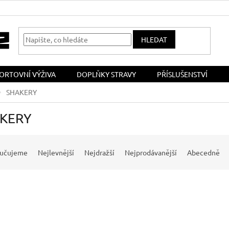
HLEDAT
ORTOVNÍ VÝŽIVA
DOPLŇKY STRAVY
PŘÍSLUŠENSTVÍ
SHAKERY
KERY
učujeme
Nejlevnější
Nejdražší
Nejprodávanější
Abecedně