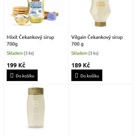
k
i
t
s
ů
p
r
o
d
Mixit Čekankový sirup
Vilgain Čekankový sirup
u
700g
700 g
k
Skladem
(
3 ks
)
Skladem
(
3 ks
)
t
ů
199 Kč
189 Kč
Do košíku
Do košíku