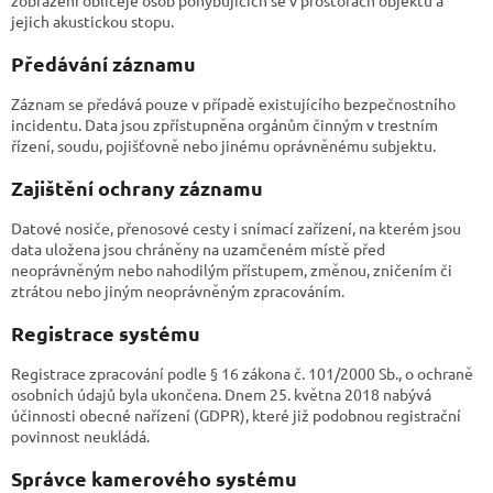
zobrazení obličeje osob pohybujících se v prostorách objektu a
jejich akustickou stopu.
Předávání záznamu
Záznam se předává pouze v případě existujícího bezpečnostního
incidentu. Data jsou zpřístupněna orgánům činným v trestním
řízení, soudu, pojišťovně nebo jinému oprávněnému subjektu.
Zajištění ochrany záznamu
Datové nosiče, přenosové cesty i snímací zařízení, na kterém jsou
data uložena jsou chráněny na uzamčeném místě před
neoprávněným nebo nahodilým přístupem, změnou, zničením či
ztrátou nebo jiným neoprávněným zpracováním.
Registrace systému
Registrace zpracování podle § 16 zákona č. 101/2000 Sb., o ochraně
osobních údajů byla ukončena. Dnem 25. května 2018 nabývá
účinnosti obecné nařízení (GDPR), které již podobnou registrační
povinnost neukládá.
Správce kamerového systému