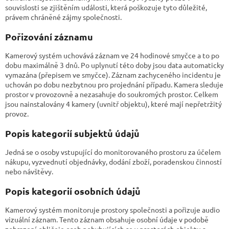
souvislosti se zjištěním události, která poškozuje tyto důležité,
právem chráněné zájmy společnosti.
Pořizování záznamu
Kamerový systém uchovává záznam ve 24 hodinové smyčce a to po
dobu maximálně 3 dnů. Po uplynutí této doby jsou data automaticky
vymazána (přepisem ve smyčce). Záznam zachyceného incidentu je
uchován po dobu nezbytnou pro projednání případu. Kamera sleduje
prostor v provozovně a nezasahuje do soukromých prostor. Celkem
jsou nainstalovány 4 kamery (uvnitř objektu), které mají nepřetržitý
provoz.
Popis kategorií subjektů údajů
Jedná se o osoby vstupující do monitorovaného prostoru za účelem
nákupu, vyzvednutí objednávky, dodání zboží, poradenskou činností
nebo návštěvy.
Popis kategorií osobních údajů
Kamerový systém monitoruje prostory společnosti a pořizuje audio
vizuální záznam. Tento záznam obsahuje osobní údaje v podobě