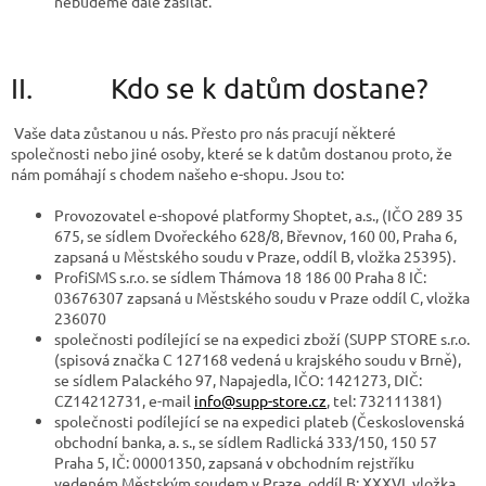
nebudeme dále zasílat
.
II. Kdo se k datům dostane?
Vaše data zůstanou u nás. Přesto pro nás pracují některé
společnosti nebo jiné osoby, které
se k datům dostanou proto, že
nám pomáhají s chodem našeho e-shopu. Jsou to:
Provozovatel e-shopové platformy Shoptet, a.s., (IČO 289 35
675, se sídlem Dvořeckého 628/8, Břevnov, 160 00, Praha 6,
zapsaná u Městského soudu v Praze, oddíl B, vložka 25395).
ProfiSMS s.r.o. se sídlem Thámova 18 186 00 Praha 8 IČ:
03676307 zapsaná u Městského soudu v Praze oddíl C, vložka
236070
společnosti podílející se na expedici zboží (SUPP STORE s.r.o.
(spisová značka C 127168 vedená u krajského soudu v Brně),
se sídlem Palackého 97, Napajedla, IČO: 1421273, DIČ:
CZ14212731, e-mail
info@supp-store.cz
, tel: 732111381)
společnosti podílející se na expedici plateb (
Československá
obchodní banka, a. s., se sídlem Radlická 333/150, 150 57
Praha 5, IČ: 00001350, zapsaná v obchodním rejstříku
vedeném Městským soudem v Praze, oddíl B: XXXVI, vložka