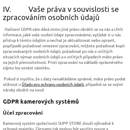
IV. Vaše práva v souvislosti se
zpracováním osobních údajů
Nařízení GDPR vám dává mimo jiné právo obrátit se na nás a chtít
informace, jaké vaše osobní údaje zpracováváme, vyžádat si u nás
přístup k těmto údajům a nechat je aktualizovat nebo opravit,
popřípadě požadovat omezení zpracování, můžete požadovat kopii
zpracovávaných osobních údajů, požadovat po nás v určitých
situacích výmaz osobních údajů a v určitých případech máte právo
na jejich přenositelnost. Proti zpracování na základě oprávněného
zájmu lze vznést námitku.
Pokud si myslíte, že s daty nenakládáme správně, máte právo podat
stížnost u
Úřadu pro ochranu osobních údajů
, případně se se svými
nároky obrátit na soud.
GDPR kamerových systémů
Účel zpracování
Kamerový systém společnosti SUPP STORE slouží výhradně k
ochraně majetku. Záznamy tak mohou být využity pouze v