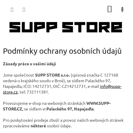
Přejít
NÁKUP
na
obsah
KOŠÍK
Podmínky ochrany osobních údajů
Zásady práce s vašimi údaji
Jsme společnost
SUPP STORE s.r.o.
(spisová značka C 127168
vedená u krajského soudu v Brně), se sídlem Palackého 97,
Napajedla, IČO: 14212731, DIČ: CZ14212731, e-mail
info@supp-
store.cz
, tel: 732111381.
Provozujeme e-shop na webových stránkách
WWW.SUPP-
STORE.CZ,
se sídlem v
: Palackého 97, Napajedla
.
Pro poskytování prodeje zboží a provoz našich webových stránek
zpracováváme
některé
osobní údaje.