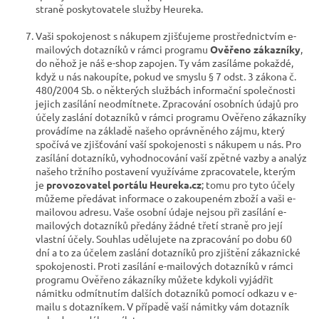
straně poskytovatele služby Heureka.
Vaši spokojenost s nákupem zjišťujeme prostřednictvím e-
mailových dotazníků v rámci programu
Ověřeno zákazníky
,
do něhož je náš e-shop zapojen. Ty vám zasíláme pokaždé,
když u nás nakoupíte, pokud ve smyslu § 7 odst. 3 zákona č.
480/2004 Sb. o některých službách informační společnosti
jejich zasílání neodmítnete. Zpracování osobních údajů pro
účely zaslání dotazníků v rámci programu Ověřeno zákazníky
provádíme na základě našeho oprávněného zájmu, který
spočívá ve zjišťování vaší spokojenosti s nákupem u nás. Pro
zasílání dotazníků, vyhodnocování vaší zpětné vazby a analýz
našeho tržního postavení využíváme zpracovatele, kterým
je
provozovatel portálu Heureka.cz
; tomu pro tyto účely
můžeme předávat informace o zakoupeném zboží a vaši e-
mailovou adresu. Vaše osobní údaje nejsou při zasílání e-
mailových dotazníků předány žádné třetí straně pro její
vlastní účely. Souhlas udělujete na zpracování po dobu 60
dní a to za účelem zaslání dotazníků pro zjištění zákaznické
spokojenosti. Proti zasílání e-mailových dotazníků v rámci
programu Ověřeno zákazníky můžete kdykoli vyjádřit
námitku odmítnutím dalších dotazníků pomocí odkazu v e-
mailu s dotazníkem.
V případě vaší námitky vám dotazník