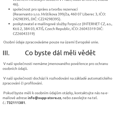
46).
společnost pro správu a tvorbu rezervací
(Reservanto
s.r.o.
Mrštíkova 399/2a, 460 07 Liberec 3, IČO:
24298395, DIČ: CZ24298395).
poskytovatel e-mailingové služby forpsi.cz (INTERNET CZ, a.s.,
Ktiš 2, 384 03, KTIŠ, Czech Republic, IČO: 26043319 DIČ:
CZ26043319)
Osobní údaje zpracováváme pouze na území Evropské unie.
III. Co byste dál měli vědět
V naší společnosti nemáme jmenovaného pověřence pro ochranu
osobních údajů.
V naší společnosti dochází k rozhodování na základě automatického
zpracování či profilování.
Pokud byste měli k osobním údajům otázky, kontaktujte nás na e-
mailové adrese
info@supp-store.cz
, nebo zavolejte na tel.
č.:
732111381
.