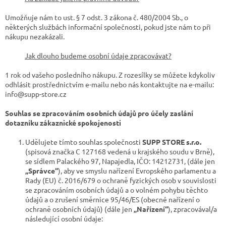
Umožňuje nám to ust. § 7 odst. 3 zákona č. 480/2004 Sb., o
některých službách informační společnosti, pokud jste nám to při
nákupu nezakázali.
Jak dlouho budeme osobní údaje zpracovávat?
1 rok od vašeho posledního nákupu. Z rozesílky se můžete kdykoliv
odhlásit prostřednictvím e-mailu nebo nás kontaktujte na e-mailu:
info@supp-store.cz
Souhlas se zpracováním osobních údajů pro účely zaslání
dotazníku zákaznické spokojenosti
Udělujete tímto souhlas společnosti
SUPP STORE s.r.o.
(spisová značka C 127168 vedená u krajského soudu v Brně),
se sídlem Palackého 97, Napajedla, IČO: 14212731, (dále jen
„Správce“
), aby ve smyslu nařízení Evropského parlamentu a
Rady (EU) č. 2016/679 o ochraně fyzických osob v souvislosti
se zpracováním osobních údajů a o volném pohybu těchto
údajů a o zrušení směrnice 95/46/ES (obecné nařízení o
ochraně osobních údajů) (dále jen
„Nařízení“
), zpracovával/a
následující osobní údaje: