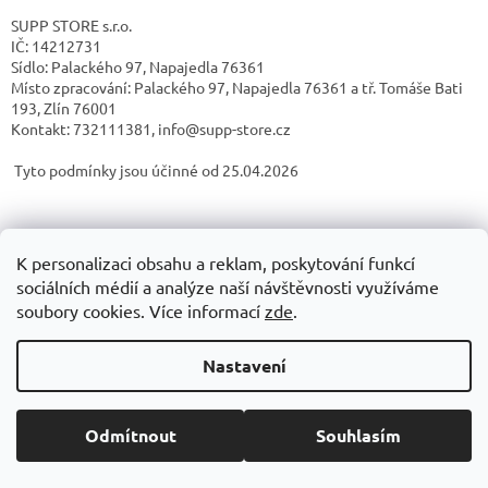
SUPP STORE s.r.o.
IČ: 14212731
Sídlo: Palackého 97, Napajedla 76361
Místo zpracování: Palackého 97, Napajedla 76361 a tř. Tomáše Bati
193, Zlín 76001
Kontakt: 732111381, info@supp-store.cz
Tyto podmínky jsou účinné od 25.04.2026
Z
á
Obchodní podminky
GDPR
p
K personalizaci obsahu a reklam, poskytování funkcí
a
sociálních médií a analýze naší návštěvnosti využíváme
t
soubory cookies. Více informací
zde
.
í
Vytvořil Shoptet
Nastavení
Copyright 2026
SUPP STORE
. Všechna práva vyhrazena.
Upravit
Odmítnout
Souhlasím
nastavení cookies