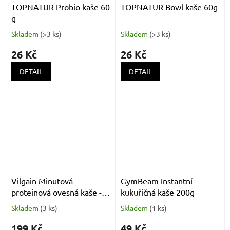
TOPNATUR Probio kaše 60
TOPNATUR Bowl kaše 60g
g
Skladem
(
>3 ks
)
Skladem
(
>3 ks
)
26 Kč
26 Kč
DETAIL
DETAIL
Vilgain Minutová
GymBeam Instantní
proteinová ovesná kaše -
kukuřičná kaše 200g
Malina 400 g
Skladem
(
3 ks
)
Skladem
(
1 ks
)
199 Kč
49 Kč