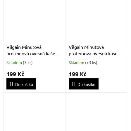
Vilgain Minutová
Vilgain Minutová
proteinová ovesná kaše
proteinová ovesná kaše
Kokos s mléčnou
kokosový krém 400 g
Skladem
(
3 ks
)
Skladem
(
>3 ks
)
čokoládou 400 g
199 Kč
199 Kč
Do košíku
Do košíku