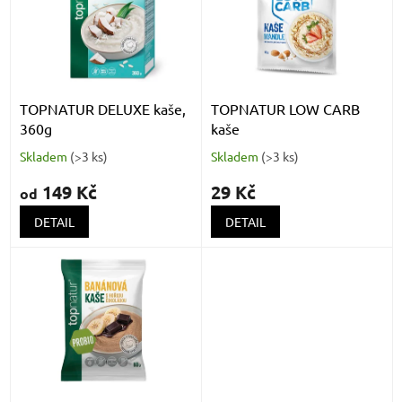
k
i
t
s
ů
p
r
o
d
TOPNATUR DELUXE kaše,
TOPNATUR LOW CARB
u
360g
kaše
k
Skladem
(
>3 ks
)
Skladem
(
>3 ks
)
t
ů
149 Kč
29 Kč
od
DETAIL
DETAIL