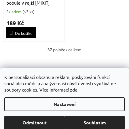
bobule v rejži [MIXIT]
Skladem
(
>3 ks
)
189 Kč
Do košíku
37
položek celkem
O
v
Z
l
á
á
Obchodní podminky
GDPR
d
p
K personalizaci obsahu a reklam, poskytování funkcí
a
a
sociálních médií a analýze naší návštěvnosti využíváme
c
t
soubory cookies. Více informací
zde
.
í
í
p
Vytvořil Shoptet
r
Nastavení
v
k
y
Copyright 2026
SUPP STORE
. Všechna práva vyhrazena.
Upravit
Odmítnout
Souhlasím
v
nastavení cookies
ý