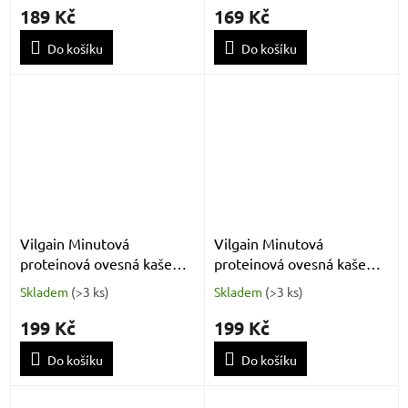
189 Kč
169 Kč
Do košíku
Do košíku
Vilgain Minutová
Vilgain Minutová
proteinová ovesná kaše
proteinová ovesná kaše
jahodový mousse 400 g
arašídové máslo s
Skladem
(
>3 ks
)
Skladem
(
>3 ks
)
karamelem 400 g
199 Kč
199 Kč
Do košíku
Do košíku