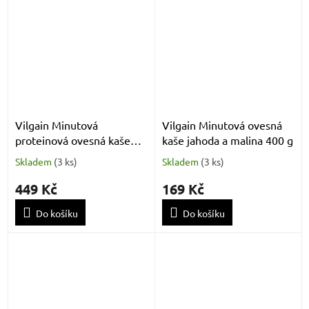
Vilgain Minutová
Vilgain Minutová ovesná
proteinová ovesná kaše
kaše jahoda a malina 400 g
čokoláda a lískový oříšek
Skladem
(
3 ks
)
Skladem
(
3 ks
)
1 200 g
449 Kč
169 Kč
Do košíku
Do košíku