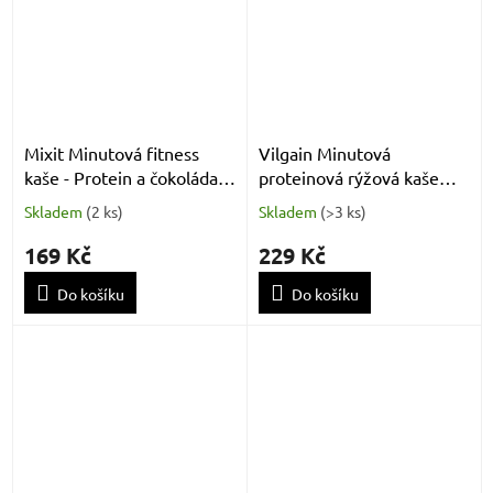
Mixit Minutová fitness
Vilgain Minutová
kaše - Protein a čokoláda
proteinová rýžová kaše
320g
mléčná rýže 800 g
Skladem
(
2 ks
)
Skladem
(
>3 ks
)
169 Kč
229 Kč
Do košíku
Do košíku