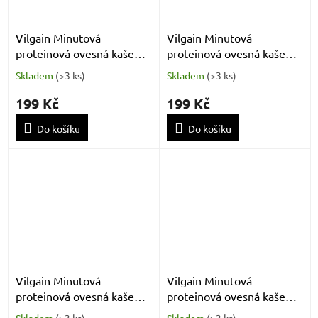
Vilgain Minutová
Vilgain Minutová
proteinová ovesná kaše
proteinová ovesná kaše
skořicová rolka 400 g
čokoládové brownie 400 g
Skladem
(
>3 ks
)
Skladem
(
>3 ks
)
199 Kč
199 Kč
Do košíku
Do košíku
Vilgain Minutová
Vilgain Minutová
proteinová ovesná kaše
proteinová ovesná kaše
čokoláda a lískový oříšek
čokoláda a karamel 400 g
Skladem
(
>3 ks
)
Skladem
(
>3 ks
)