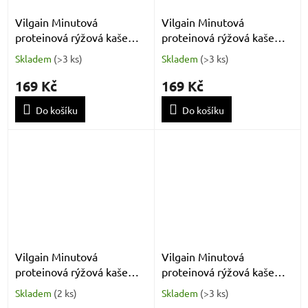
Vilgain Minutová
Vilgain Minutová
proteinová rýžová kaše
proteinová rýžová kaše
jahoda 400 g
jemné arašídové máslo
Skladem
(
>3 ks
)
Skladem
(
>3 ks
)
400 g
169 Kč
169 Kč
Do košíku
Do košíku
Vilgain Minutová
Vilgain Minutová
proteinová rýžová kaše
proteinová rýžová kaše
mléčná čokoláda s
chocolate chip 400 g
Skladem
(
2 ks
)
Skladem
(
>3 ks
)
lískovými ořechy 400 g