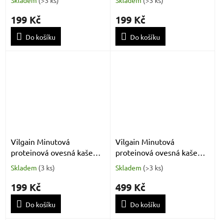
400 g
199 Kč
199 Kč
Do košíku
Do košíku
Vilgain Minutová
Vilgain Minutová
proteinová ovesná kaše
proteinová ovesná kaše
karamel a matcha 400 g
kokosový krém 1 200 g
Skladem
(
3 ks
)
Skladem
(
>3 ks
)
199 Kč
499 Kč
Do košíku
Do košíku