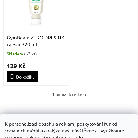
k
i
t
s
ů
p
r
o
d
GymBeam ZERO DRESINK
u
caesar 320 ml
k
Skladem
(
>3 ks
)
t
ů
129 Kč
Do košíku
1
položek celkem
O
v
Z
l
á
á
Obchodní podminky
GDPR
d
p
K personalizaci obsahu a reklam, poskytování funkcí
a
a
sociálních médií a analýze naší návštěvnosti využíváme
c
t
soubory cookies. Více informací
zde
.
í