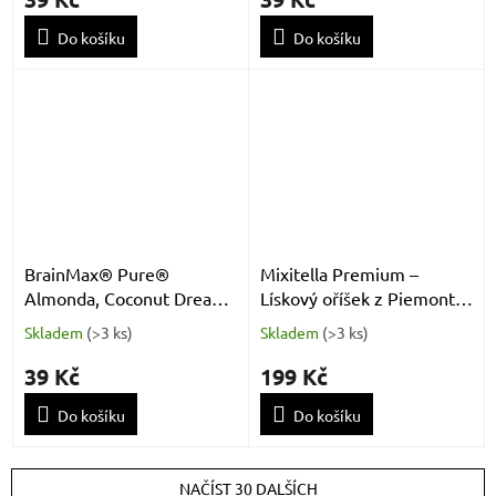
Do košíku
Do košíku
BrainMax® Pure®
Mixitella Premium –
Almonda, Coconut Dream,
Lískový oříšek z Piemontu
Mandlový krém s
s mlékem a kakaem 200 g
Skladem
(
>3 ks
)
Skladem
(
>3 ks
)
kokosem, 30 g
39 Kč
199 Kč
Do košíku
Do košíku
NAČÍST 30 DALŠÍCH