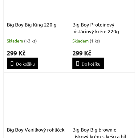
Big Boy Big King 220 g
Big Boy Proteinový
pistáciový krém 220g
Skladem
(
>3 ks
)
Skladem
(
1 ks
)
299 Kč
299 Kč
Do košíku
Do košíku
Big Boy Vanilkový rohlíček
Big Boy Big brownie -
Lískový krém s kešu a bílou