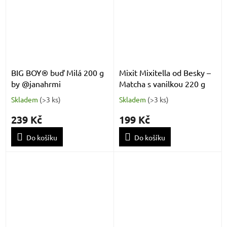
BIG BOY® buď Milá 200 g
Mixit Mixitella od Besky –
by @janahrmi
Matcha s vanilkou 220 g
Skladem
(
>3 ks
)
Skladem
(
>3 ks
)
239 Kč
199 Kč
Do košíku
Do košíku