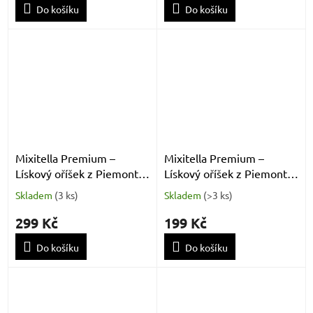
Do košíku
Do košíku
Mixitella Premium –
Mixitella Premium –
Lískový oříšek z Piemontu
Lískový oříšek z Piemontu
300g
s karamelem 200 g
Skladem
(
3 ks
)
Skladem
(
>3 ks
)
299 Kč
199 Kč
Do košíku
Do košíku