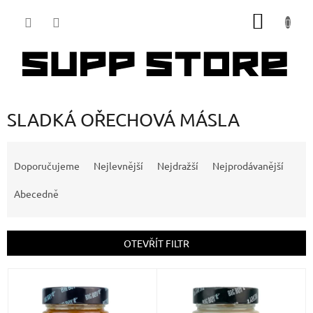
Přejít
NÁKUP
na
obsah
KOŠÍK
SLADKÁ OŘECHOVÁ MÁSLA
Ř
a
Doporučujeme
Nejlevnější
Nejdražší
Nejprodávanější
z
e
Abecedně
n
í
p
OTEVŘÍT FILTR
r
o
V
d
ý
u
p