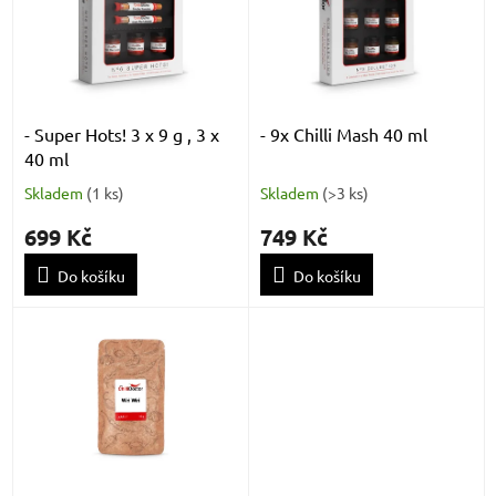
k
i
t
s
ů
p
r
o
d
- Super Hots! 3 x 9 g , 3 x
- 9x Chilli Mash 40 ml
u
40 ml
k
Skladem
(
1 ks
)
Skladem
(
>3 ks
)
t
ů
699 Kč
749 Kč
Do košíku
Do košíku