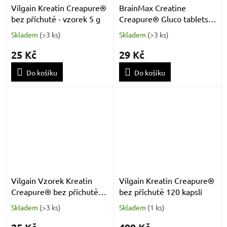
Vilgain Kreatin Creapure®
BrainMax Creatine
⁠bez příchutě - vzorek 5 g
Creapure® Gluco tablets
Lemon - 1 tableta (vzorek)
Skladem
(
>3 ks
)
Skladem
(
>3 ks
)
25 Kč
29 Kč
Do košíku
Do košíku
Vilgain Vzorek Kreatin
Vilgain Kreatin Creapure®
Creapure® bez příchutě
bez příchutě 120 kapslí
5g
Skladem
(
>3 ks
)
Skladem
(
1 ks
)