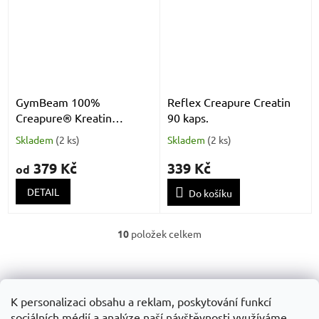
GymBeam 100%
Reflex Creapure Creatin
Creapure® Kreatin
90 kaps.
monohydrát
Skladem
(
2 ks
)
Skladem
(
2 ks
)
379 Kč
339 Kč
od
DETAIL
Do košíku
10
položek celkem
O
v
Z
l
á
á
Obchodní podminky
GDPR
d
p
K personalizaci obsahu a reklam, poskytování funkcí
a
a
sociálních médií a analýze naší návštěvnosti využíváme