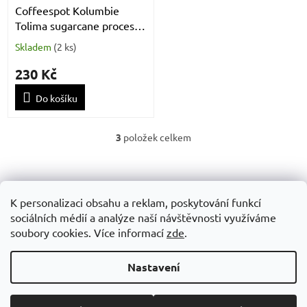
Coffeespot Kolumbie
Tolima sugarcane proces
Decaf - bez kofeinu 250g
Skladem
(
2 ks
)
230 Kč
Do košíku
3
položek celkem
O
v
Z
l
á
á
Obchodní podminky
GDPR
d
p
K personalizaci obsahu a reklam, poskytování funkcí
a
a
sociálních médií a analýze naší návštěvnosti využíváme
c
t
soubory cookies. Více informací
zde
.
í
í
p
Vytvořil Shoptet
r
Nastavení
v
k
y
Copyright 2026
SUPP STORE
. Všechna práva vyhrazena.
Upravit