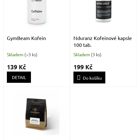
k
i
t
s
ů
p
r
o
d
GymBeam Kofein
Nduranz Kofeinové kapsle
u
100 tab.
k
Skladem
(
>3 ks
)
Skladem
(
3 ks
)
t
ů
139 Kč
199 Kč
DETAIL
Do košíku