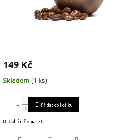
149 Kč
Měrná
Skladem
(
1 ks
)
cena:
Přidat do košíku
Detailní informace