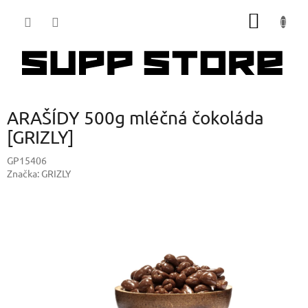
Přejít
NÁKUP
na
obsah
KOŠÍK
ARAŠÍDY 500g mléčná čokoláda
[GRIZLY]
GP15406
Značka:
GRIZLY