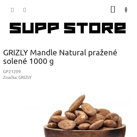
Přejít
NÁKUP
na
obsah
KOŠÍK
GRIZLY Mandle Natural pražené
solené 1000 g
GP21209
Značka:
GRIZLY