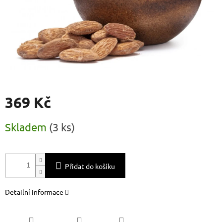
369 Kč
Měrná
Skladem
(
3 ks
)
cena:
Přidat do košíku
Detailní informace