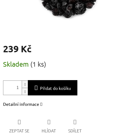
239 Kč
Měrná
Skladem
(
1 ks
)
cena:
Přidat do košíku
Detailní informace
ZEPTAT SE
HLÍDAT
SDÍLET