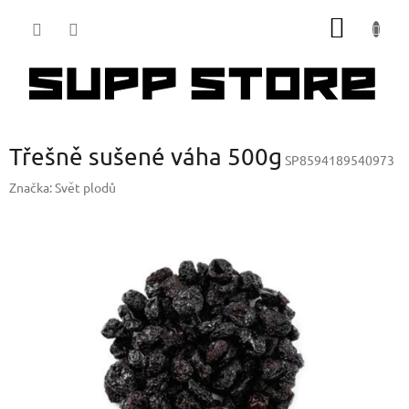
Přejít
NÁKUP
na
obsah
KOŠÍK
Třešně sušené váha 500g
SP8594189540973
Značka:
Svět plodů