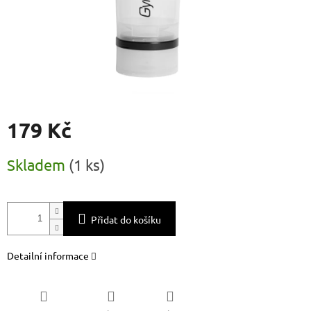
179 Kč
Měrná
Skladem
(
1 ks
)
cena:
Přidat do košíku
Detailní informace