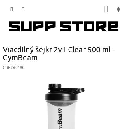
Přejít
NÁKUP
na
obsah
KOŠÍK
Viacdílný šejkr 2v1 Clear 500 ml -
GymBeam
GBP260190