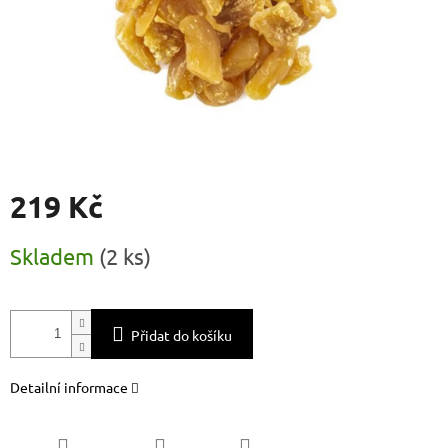
219 Kč
Měrná
Skladem
(
2 ks
)
cena:
Přidat do košíku
Detailní informace