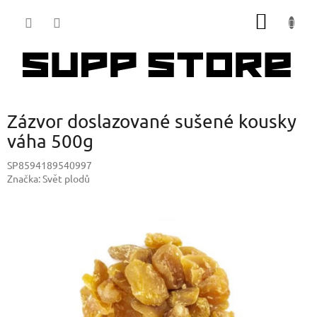
Přejít
NÁKUP
na
obsah
KOŠÍK
Zázvor doslazované sušené kousky
váha 500g
SP8594189540997
Značka:
Svět plodů