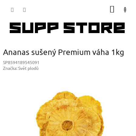
Přejít
NÁKUP
na
obsah
KOŠÍK
Ananas sušený Premium váha 1kg
SP8594189545091
Značka:
Svět plodů