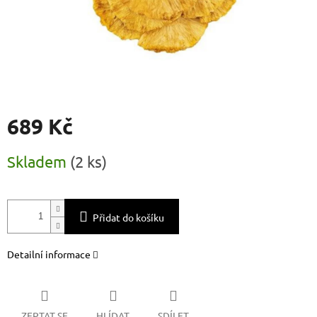
689 Kč
Měrná
Skladem
(
2 ks
)
cena:
Přidat do košíku
Detailní informace
ZEPTAT SE
HLÍDAT
SDÍLET