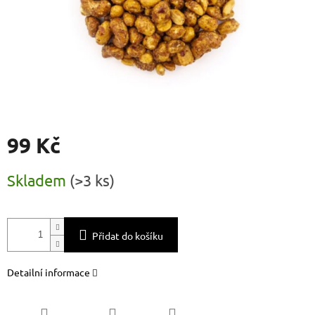
99 Kč
Měrná
Skladem
(
>3 ks
)
cena:
Přidat do košíku
Detailní informace