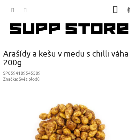
Přejít
NÁKUP
na
obsah
KOŠÍK
Arašídy a kešu v medu s chilli váha
200g
SP8594189545589
Značka:
Svět plodů