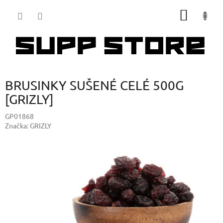
Přejít
NÁKUP
na
obsah
KOŠÍK
BRUSINKY SUŠENÉ CELÉ 500G
[GRIZLY]
GP01868
Značka:
GRIZLY