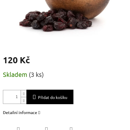
120 Kč
Měrná
Skladem
(
3 ks
)
cena:
Přidat do košíku
Detailní informace