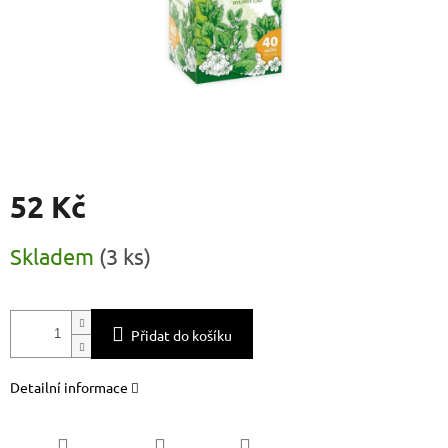
52 Kč
Měrná
Skladem
(
3 ks
)
cena:
Přidat do košíku
Detailní informace