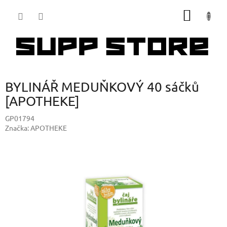
Přejít
NÁKUP
na
obsah
KOŠÍK
BYLINÁŘ MEDUŇKOVÝ 40 sáčků
[APOTHEKE]
GP01794
Značka:
APOTHEKE