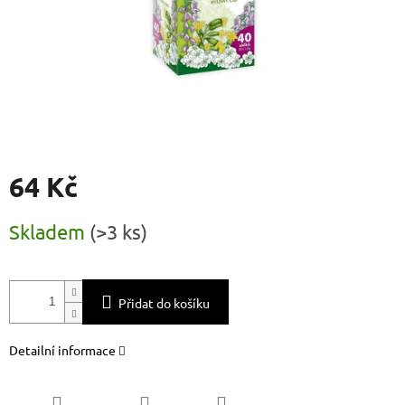
64 Kč
Měrná
Skladem
(
>3 ks
)
cena:
Přidat do košíku
Detailní informace