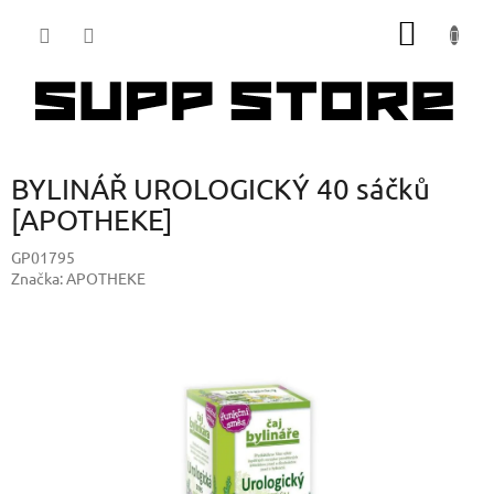
Přejít
NÁKUP
na
obsah
KOŠÍK
BYLINÁŘ UROLOGICKÝ 40 sáčků
[APOTHEKE]
GP01795
Značka:
APOTHEKE