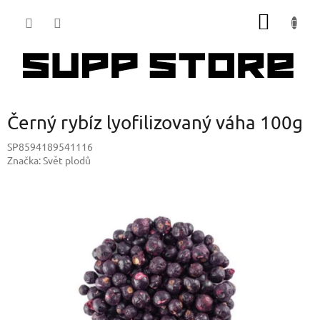
Přejít
NÁKUP
na
obsah
KOŠÍK
Černý rybíz lyofilizovaný váha 100g
SP8594189541116
Značka:
Svět plodů