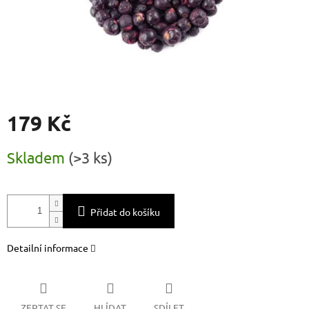
179 Kč
Měrná
Skladem
(
>3 ks
)
cena:
Přidat do košíku
Detailní informace
ZEPTAT SE
HLÍDAT
SDÍLET