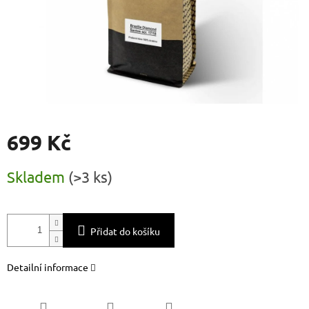
699 Kč
Měrná
Skladem
(
>3 ks
)
cena:
Přidat do košíku
Detailní informace