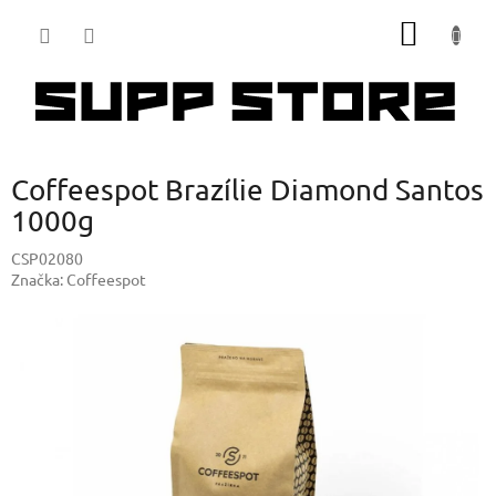
Přejít
NÁKUP
na
obsah
KOŠÍK
Coffeespot Brazílie Diamond Santos
1000g
CSP02080
Značka:
Coffeespot