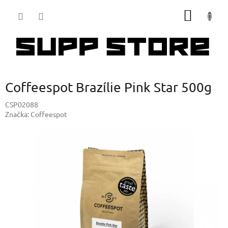
Přejít
NÁKUP
na
obsah
KOŠÍK
Coffeespot Brazílie Pink Star 500g
CSP02088
Značka:
Coffeespot