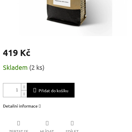
419 Kč
Měrná
Skladem
(
2 ks
)
cena:
Přidat do košíku
Detailní informace
ZEPTAT SE
HLÍDAT
SDÍLET