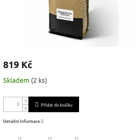
819 Kč
Měrná
Skladem
(
2 ks
)
cena:
Přidat do košíku
Detailní informace