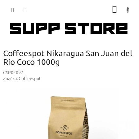
Přejít
NÁKUP
na
obsah
KOŠÍK
Coffeespot Nikaragua San Juan del
Río Coco 1000g
CSP02097
Značka:
Coffeespot