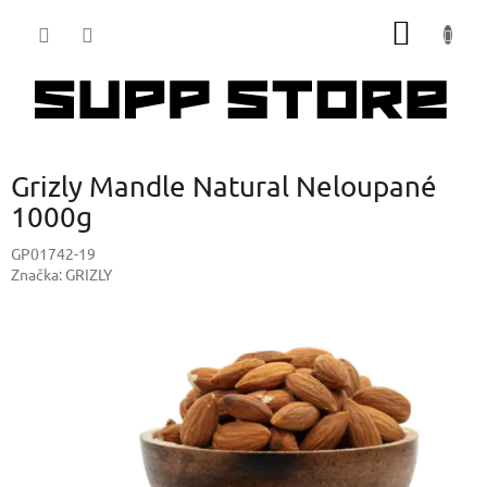
Přejít
NÁKUP
na
obsah
KOŠÍK
Grizly Mandle Natural Neloupané
1000g
GP01742-19
Značka:
GRIZLY