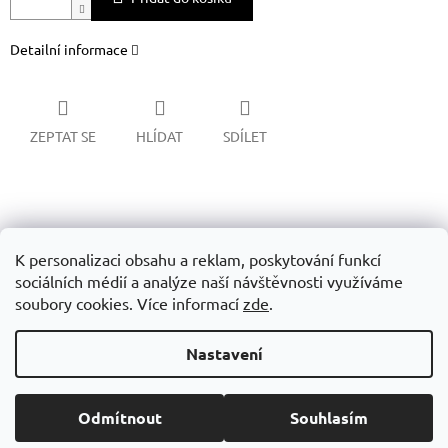
Detailní informace
ZEPTAT SE
HLÍDAT
SDÍLET
Z
á
Obchodní podminky
GDPR
p
K personalizaci obsahu a reklam, poskytování funkcí
a
sociálních médií a analýze naší návštěvnosti využíváme
t
soubory cookies. Více informací
zde
.
í
Vytvořil Shoptet
Nastavení
Copyright 2026
SUPP STORE
. Všechna práva vyhrazena.
Upravit
Odmítnout
Souhlasím
nastavení cookies