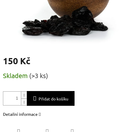
150 Kč
Měrná
Skladem
(
>3 ks
)
cena:
Přidat do košíku
Detailní informace