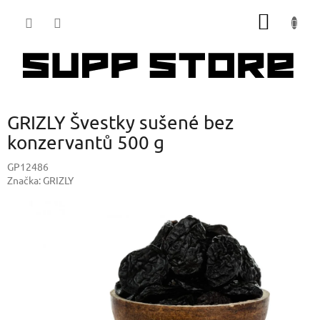
Přejít
NÁKUP
na
obsah
KOŠÍK
GRIZLY Švestky sušené bez
konzervantů 500 g
GP12486
Značka:
GRIZLY