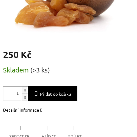
250 Kč
Měrná
Skladem
(
>3 ks
)
cena:
Přidat do košíku
Detailní informace
ZEPTAT SE
HLÍDAT
SDÍLET