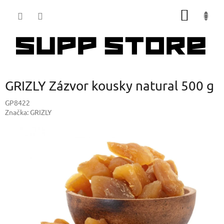
Přejít
NÁKUP
na
obsah
KOŠÍK
GRIZLY Zázvor kousky natural 500 g
GP8422
Značka:
GRIZLY