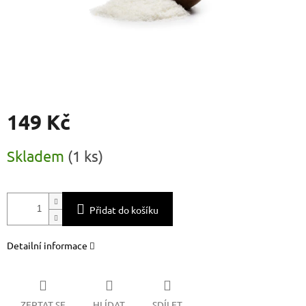
149 Kč
Měrná
Skladem
(
1 ks
)
cena:
Přidat do košíku
Detailní informace
ZEPTAT SE
HLÍDAT
SDÍLET