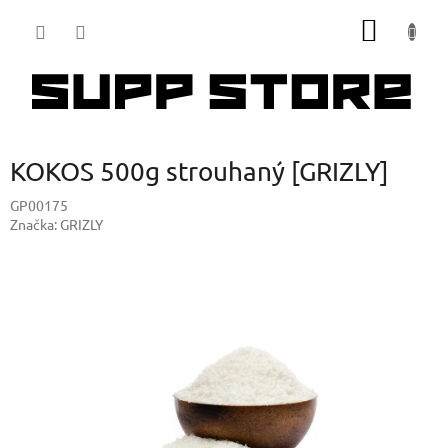
Přejít
NÁKUP
na
obsah
KOŠÍK
KOKOS 500g strouhaný [GRIZLY]
GP00175
Značka:
GRIZLY