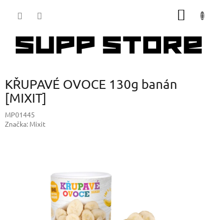
Přejít
NÁKUP
na
obsah
KOŠÍK
KŘUPAVÉ OVOCE 130g banán
[MIXIT]
MP01445
Značka:
Mixit