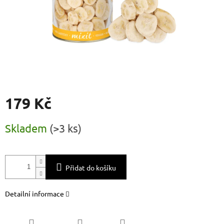
179 Kč
Měrná
Skladem
(
>3 ks
)
cena:
Přidat do košíku
Detailní informace