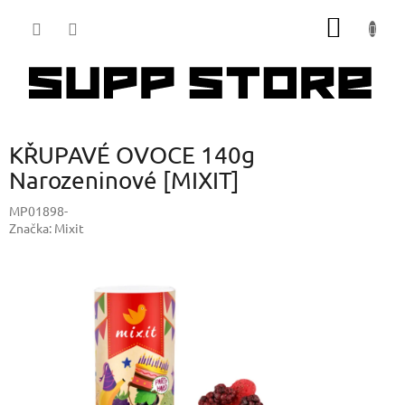
Přejít
NÁKUP
na
obsah
KOŠÍK
KŘUPAVÉ OVOCE 140g
Narozeninové [MIXIT]
MP01898-
Značka:
Mixit