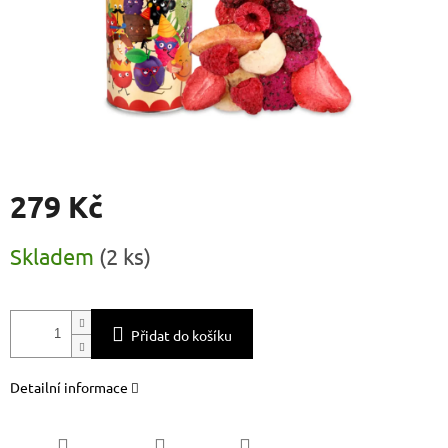
279 Kč
Měrná
Skladem
(
2 ks
)
cena:
Přidat do košíku
Detailní informace