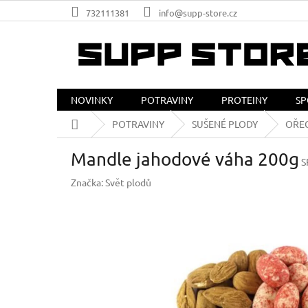
Přejít
732111381
info@supp-store.cz
na
obsah
NOVINKY
POTRAVINY
PROTEINY
SP
Domů
POTRAVINY
SUŠENÉ PLODY
OŘE
Mandle jahodové váha 200g
S
Značka:
Svět plodů