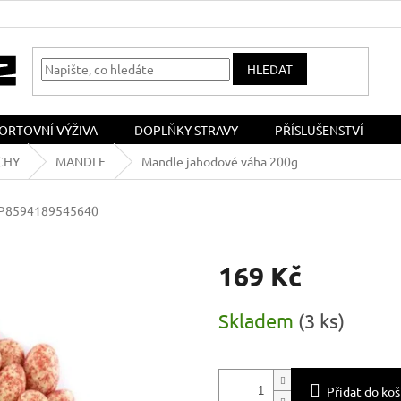
HLEDAT
ORTOVNÍ VÝŽIVA
DOPLŇKY STRAVY
PŘÍSLUŠENSTVÍ
CHY
MANDLE
Mandle jahodové váha 200g
P8594189545640
169 Kč
Měrná
Skladem
(
3 ks
)
cena:
Přidat do koš