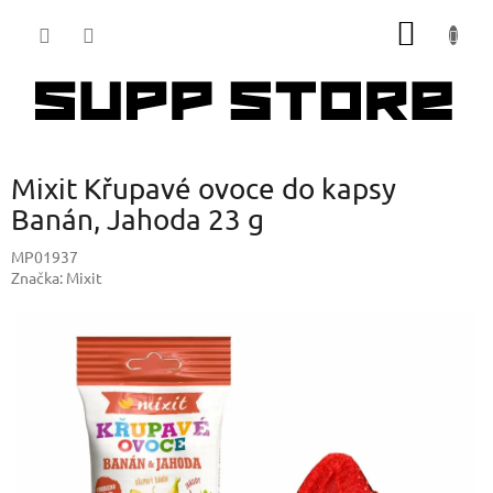
Přejít
NÁKUP
na
obsah
KOŠÍK
Mixit Křupavé ovoce do kapsy
Banán, Jahoda 23 g
MP01937
Značka:
Mixit