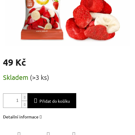
49 Kč
Měrná
Skladem
(
>3 ks
)
cena:
Přidat do košíku
Detailní informace