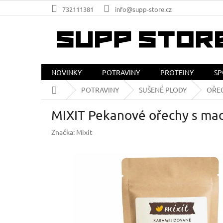
Přejít
732111381
info@supp-store.cz
na
obsah
NOVINKY
POTRAVINY
PROTEINY
SP
Domů
POTRAVINY
SUŠENÉ PLODY
OŘE
MIXIT Pekanové ořechy s mad
Značka:
Mixit