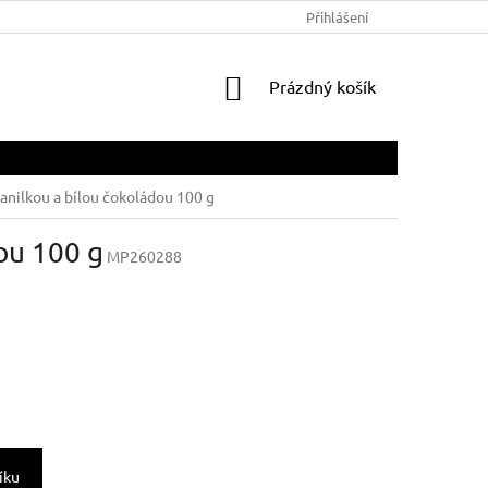
Přihlášení
NÁKUPNÍ
Prázdný košík
KOŠÍK
nilkou a bílou čokoládou 100 g
ou 100 g
MP260288
íku