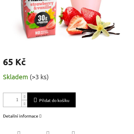
65 Kč
Měrná
Skladem
(
>3 ks
)
cena:
Přidat do košíku
Detailní informace