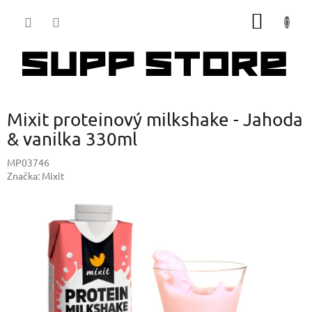
Přejít
NÁKUP
na
obsah
KOŠÍK
Mixit proteinový milkshake - Jahoda
& vanilka 330ml
MP03746
Značka:
Mixit