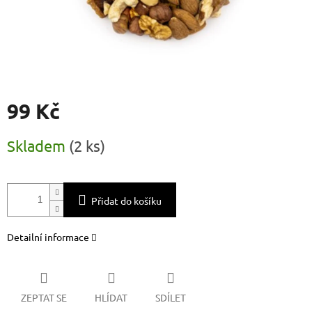
99 Kč
Měrná
Skladem
(
2 ks
)
cena:
Přidat do košíku
Detailní informace
ZEPTAT SE
HLÍDAT
SDÍLET