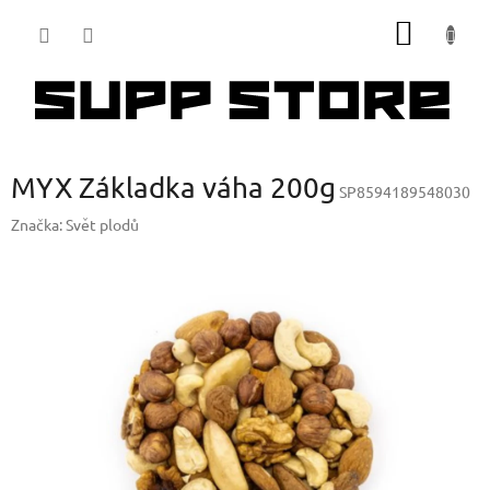
Přejít
NÁKUP
na
obsah
KOŠÍK
MYX Základka váha 200g
SP8594189548030
Značka:
Svět plodů