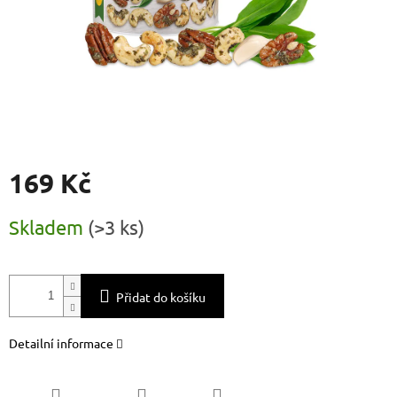
169 Kč
Měrná
Skladem
(
>3 ks
)
cena:
Přidat do košíku
Detailní informace