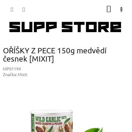
Přejít
NÁKUP
na
obsah
KOŠÍK
OŘÍŠKY Z PECE 150g medvědí
česnek [MIXIT]
MP01194
Značka:
Mixit