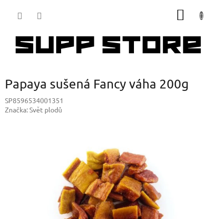
Přejít
NÁKUP
na
obsah
KOŠÍK
Papaya sušená Fancy váha 200g
SP8596534001351
Značka:
Svět plodů