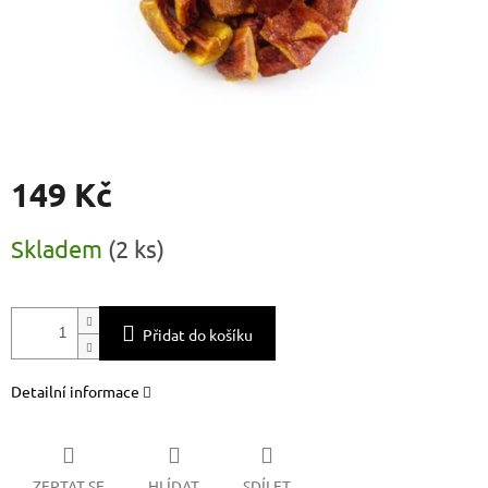
149 Kč
Měrná
Skladem
(
2 ks
)
cena:
Přidat do košíku
Detailní informace
ZEPTAT SE
HLÍDAT
SDÍLET