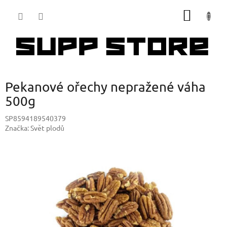
Přejít
NÁKUP
na
obsah
KOŠÍK
Pekanové ořechy nepražené váha
500g
SP8594189540379
Značka:
Svět plodů