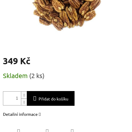
349 Kč
Měrná
Skladem
(
2 ks
)
cena:
Přidat do košíku
Detailní informace