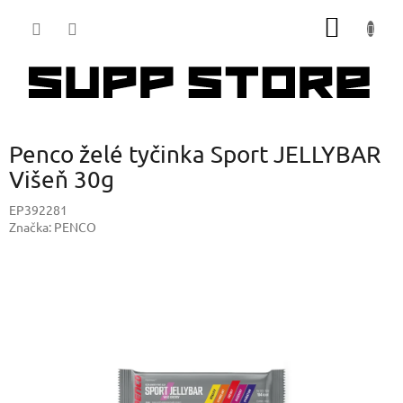
Přejít
NÁKUP
na
obsah
KOŠÍK
Penco želé tyčinka Sport JELLYBAR
Višeň 30g
EP392281
Značka:
PENCO