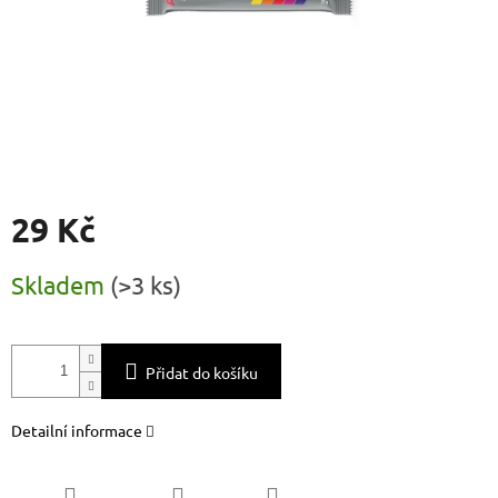
29 Kč
Měrná
Skladem
(
>3 ks
)
cena:
Přidat do košíku
Detailní informace