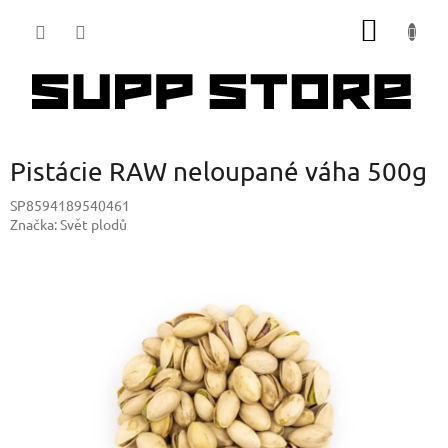
Přejít
NÁKUP
na
obsah
KOŠÍK
Pistácie RAW neloupané váha 500g
SP8594189540461
Značka:
Svět plodů