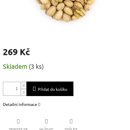
269 Kč
Měrná
Skladem
(
3 ks
)
cena:
Přidat do košíku
Detailní informace
ZEPTAT SE
HLÍDAT
SDÍLET