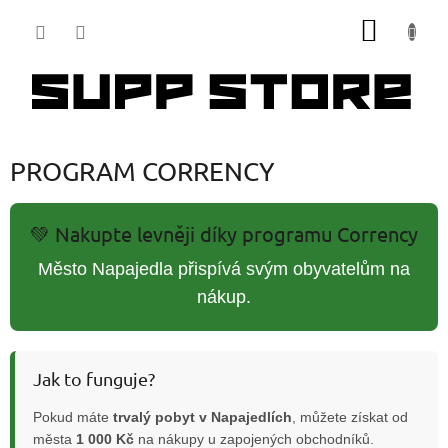
Přejít
NÁKUP
na
obsah
KOŠÍK
PROGRAM CORRENCY
💚 Nakupte levněji díky programu Corrency
Město Napajedla přispívá svým obyvatelům na
nákup.
Jak to funguje?
Pokud máte
trvalý pobyt v Napajedlích
, můžete získat od
města
1 000 Kč
na nákupy u zapojených obchodníků.